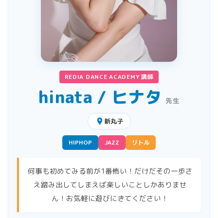
REDIA DANCE ACADEMY 講師
hinata / ヒナタ
先生
place
新丸子
HIPHOP
JAZZ
リトル
何事も初めてみる前が1番怖い！だけだその一歩さ
え踏み出してしまえば楽しいことしかありませ
ん！お気軽に遊びにきてください！