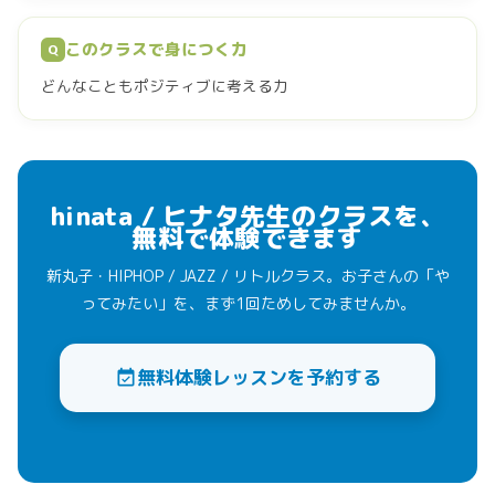
このクラスで身につく力
Q
どんなこともポジティブに考える力
hinata / ヒナタ先生のクラスを、
無料で体験できます
新丸子・HIPHOP / JAZZ / リトルクラス。お子さんの「や
ってみたい」を、まず1回ためしてみませんか。
無料体験レッスンを予約する
event_available