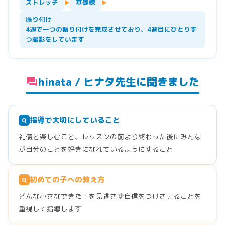
ストレッチ
基礎練
▶
▶
振り付け
4週で一つの振り付けを完成させており、4週目にひとりず
つ撮影をしています
hinata / ヒナタ先生に聞きました
forum
指導で大切にしていること
Q
礼儀と楽しむこと、レッスンの前より終わった後にみんな
が自分のことを好きになれているようにすること
初めての子への教え方
Q
どんな小さなできた！を見逃さず自信をつけさせることを
重視して指導します