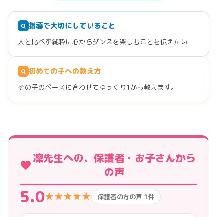
指導で大切にしていること
Q
人と比べず純粋に心からダンスを楽しむことを伝えたい
初めての子への教え方
Q
その子のペースに合わせてゆっくり1から教えます。
凜先生への、保護者・お子さんから
favorite
の声
5.0
★★★★★
保護者の方の声 1件