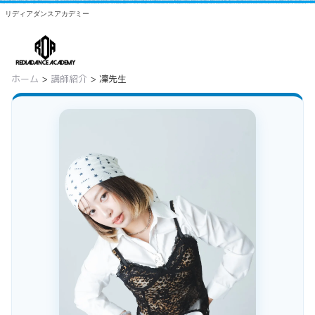
リディアダンスアカデミー
ホーム
>
講師紹介
> 凜先生