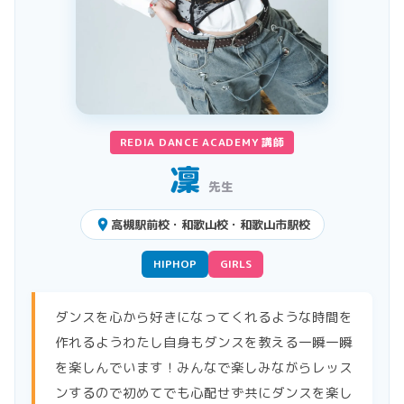
REDIA DANCE ACADEMY 講師
凜
先生
place
高槻駅前校・和歌山校・和歌山市駅校
HIPHOP
GIRLS
ダンスを心から好きになってくれるような時間を
作れるようわたし自身もダンスを教える一瞬一瞬
を楽しんでいます！みんなで楽しみながらレッス
ンするので初めてでも心配せず共にダンスを楽し