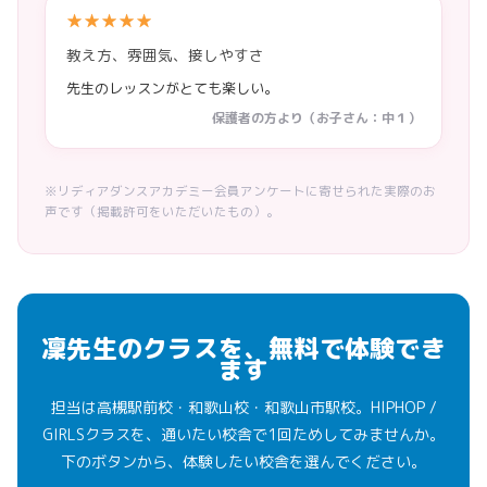
★★★★★
教え方、雰囲気、接しやすさ
先生のレッスンがとても楽しい。
保護者の方より（お子さん：中１）
※リディアダンスアカデミー会員アンケートに寄せられた実際のお
声です（掲載許可をいただいたもの）。
凜先生のクラスを、無料で体験でき
ます
担当は高槻駅前校・和歌山校・和歌山市駅校。HIPHOP /
GIRLSクラスを、通いたい校舎で1回ためしてみませんか。
下のボタンから、体験したい校舎を選んでください。