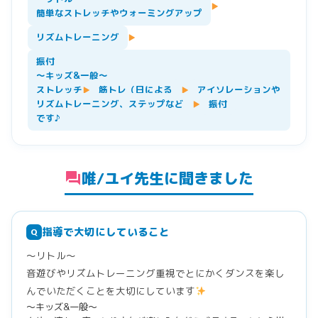
▶
簡単なストレッチやウォーミングアップ
リズムトレーニング
▶
振付
〜キッズ&一般〜
ストレッチ
筋トレ（日による
アイソレーションや
▶
▶
リズムトレーニング、ステップなど
振付
▶
です♪
唯/ユイ先生に聞きました
forum
指導で大切にしていること
Q
〜リトル〜
音遊びやリズムトレーニング重視でとにかくダンスを楽し
んでいただくことを大切にしています
〜キッズ&一般〜