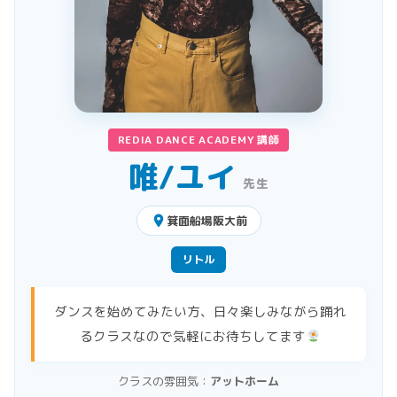
REDIA DANCE ACADEMY 講師
唯/ユイ
先生
place
箕面船場阪大前
リトル
ダンスを始めてみたい方、日々楽しみながら踊れ
るクラスなので気軽にお待ちしてます
クラスの雰囲気：
アットホーム