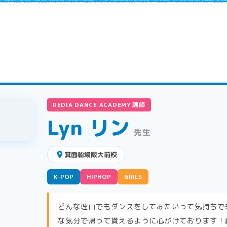
REDIA DANCE ACADEMY 講師
Lyn リン
先生
place
箕面船場阪大前校
K-POP
HIPHOP
GIRLS
どんな理由でもダンスをしてみたいって気持ちで
な気分で帰って貰えるように心がけております！