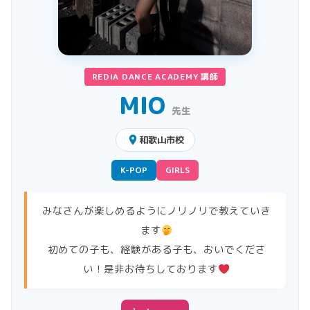
REDIA DANCE ACADEMY 講師
MIO
先生
place
和歌山市校
K-POP
GIRLS
みなさんが楽しめるようにノリノリで教えていき
ます
初めての子も、経験がある子も、おいでくださ
い！是非お待ちしております