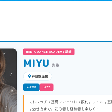
REDIA DANCE ACADEMY 講師
MIYU
先生
place
戸越銀座校
K-POP
JAZZ
ストレッチ→基礎→アイソレ→振付。リトルは基礎から丁
は魅せ方まで。初心者も経験者も楽しく！