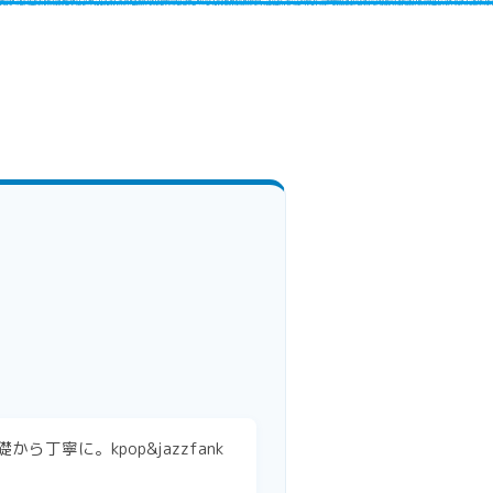
寧に。kpop&jazzfank