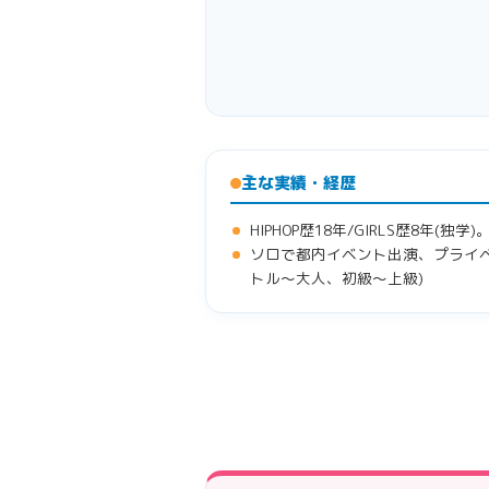
主な実績・経歴
HIPHOP歴18年/GIRLS歴8年(独学
ソロで都内イベント出演、プライベ
トル〜大人、初級〜上級)