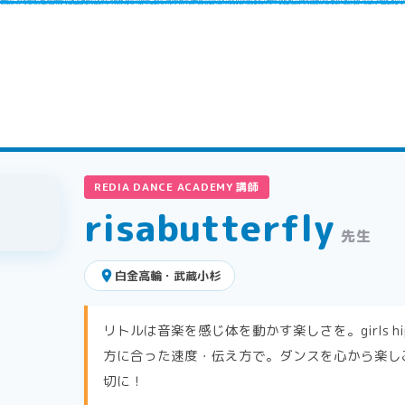
REDIA DANCE ACADEMY 講師
risabutterfly
先生
place
白金高輪・武蔵小杉
リトルは音楽を感じ体を動かす楽しさを。girls h
方に合った速度・伝え方で。ダンスを心から楽し
切に！