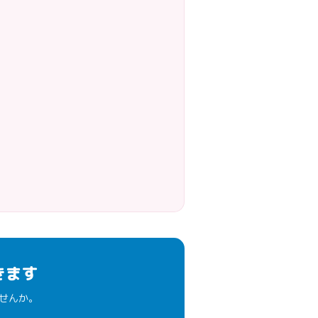
きます
せんか。