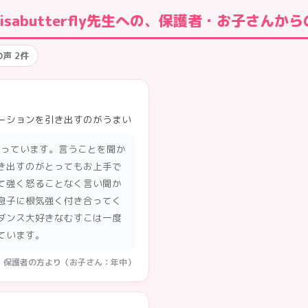
risabutterfly先生への、保護者・お子さんか
声 2件
ーションを引き出すのがうまい
通っています。言うことを聞か
き出すのがとってもお上手で
て強く怒ることなく言い聞か
息子に根気強く付き合ってく
ダンス大好きなむすこは一度
ています。
保護者の方より（お子さん：年中）