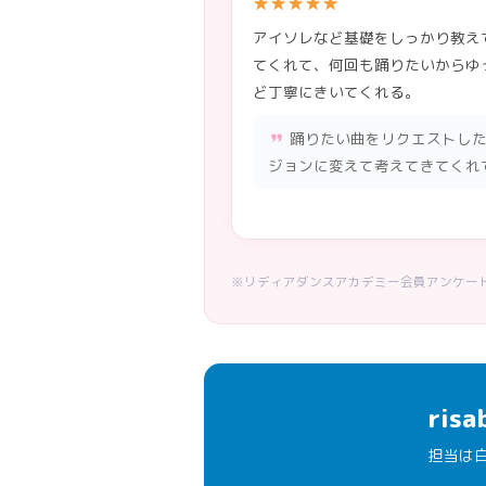
★★★★★
アイソレなど基礎をしっかり教え
てくれて、何回も踊りたいからゆ
ど丁寧にきいてくれる。
踊りたい曲をリクエストし
format_quote
ジョンに変えて考えてきてくれ
※リディアダンスアカデミー会員アンケー
ri
担当は