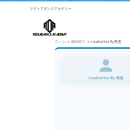
リディアダンスアカデミー
ホーム
>
講師紹介
> risabutterfly先生
person
risabutterfly 先生