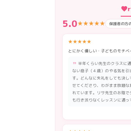
favorite
5.0
★★★★★
保護者の方の
★★★★★
とにかく優しい・子どものモチベ
半年くらい先生のクラスに
format_quote
ない息子（４歳）のやる気を引
す。どんなに失礼をしても決し
せてくださり、わがまま放題な
れています。リサ先生のお陰で
も行き渋りなくレッスンに通っ