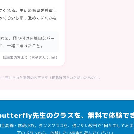
てくれる。生徒の意見を尊重し
っくり少しずつ進めていくかな
た際に、振り付けを簡単なバー
て、一緒に踊れたこと。
保護者の方より（お子さん：小6）
トに寄せられた実際のお声です（掲載許可をいただいたもの）。
sabutterfly先生のクラスを、無料で体験で
白金高輪・武蔵小杉。ダンスクラスを、通いたい校舎で1回ためしてみま
下のボタンから、体験したい校舎を選んでください。