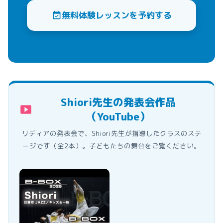
無料体験レッスンを予約する
event_available
Shiori先生の発表会作品
smart_display
（YouTube）
リディアの発表会で、Shiori先生が指導したクラスのステ
ージです（全2本）。子どもたちの舞台をご覧ください。