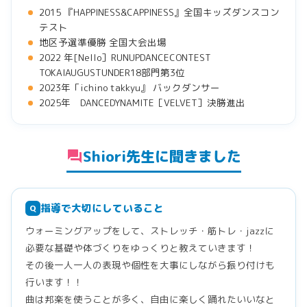
2015 『HAPPINESS&CAPPINESS』全国キッズダンスコン
テスト
地区予選準優勝 全国大会出場
2022 年[Nello］RUNUPDANCECONTEST
TOKAIAUGUSTUNDER18部門第3位
2023年「ichino takkyu』 バックダンサー
2025年 DANCEDYNAMITE［VELVET］決勝進出
Shiori先生に聞きました
forum
指導で大切にしていること
Q
ウォーミングアップをして、ストレッチ・筋トレ・jazzに
必要な基礎や体づくりをゆっくりと教えていきます！
その後一人一人の表現や個性を大事にしながら振り付けも
行います！！
曲は邦楽を使うことが多く、自由に楽しく踊れたいいなと