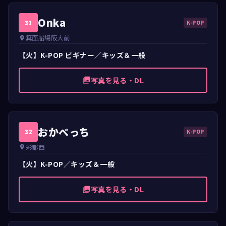
Onka
31
K-POP
箕面船場阪大前
place
【火】K-POP ビギナー／キッズ＆一般
写真を見る・DL
photo_library
おかべっち
32
K-POP
彩都西
place
【火】K-POP／キッズ＆一般
写真を見る・DL
photo_library