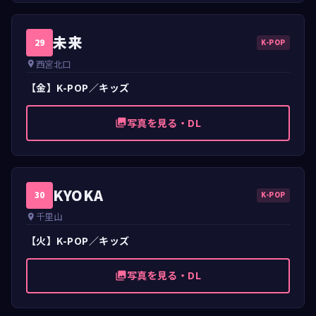
未来
29
K-POP
西宮北口
place
【金】K-POP／キッズ
写真を見る・DL
photo_library
KYOKA
30
K-POP
千里山
place
【火】K-POP／キッズ
写真を見る・DL
photo_library