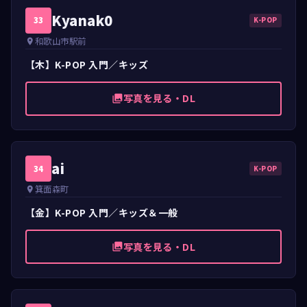
Kyanak0
33
K-POP
和歌山市駅前
place
【木】K-POP 入門／キッズ
写真を見る・DL
photo_library
ai
34
K-POP
箕面森町
place
【金】K-POP 入門／キッズ＆一般
写真を見る・DL
photo_library