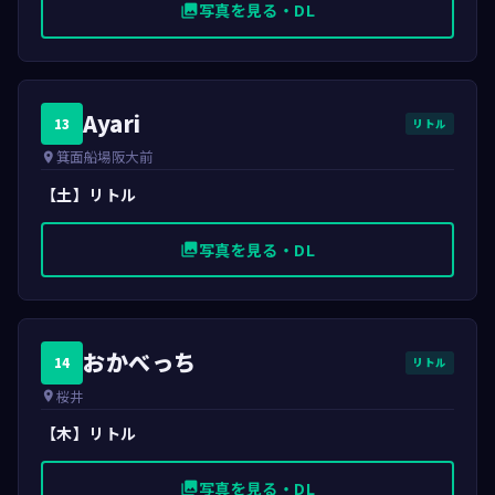
写真を見る・DL
photo_library
Ayari
13
リトル
箕面船場阪大前
place
【土】リトル
写真を見る・DL
photo_library
おかべっち
14
リトル
桜井
place
【木】リトル
写真を見る・DL
photo_library