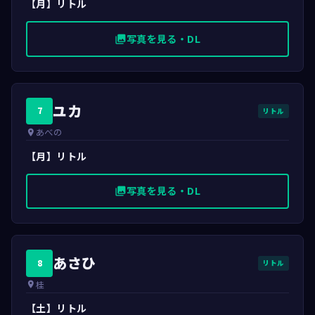
【月】リトル
写真を見る・DL
photo_library
ユカ
7
リトル
あべの
place
【月】リトル
写真を見る・DL
photo_library
あさひ
8
リトル
桂
place
【土】リトル