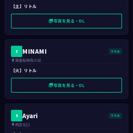
【土】リトル
写真を見る・DL
photo_library
MINAMI
5
リトル
箕面船場阪大前
place
【火】リトル
写真を見る・DL
photo_library
Ayari
6
リトル
西宮北口
place