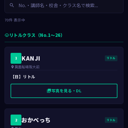
search
70件 表示中
リトルクラス（No.1〜26）
child_care
KANJI
1
リトル
箕面船場阪大前
place
【日】リトル
写真を見る・DL
photo_library
おかべっち
2
リトル