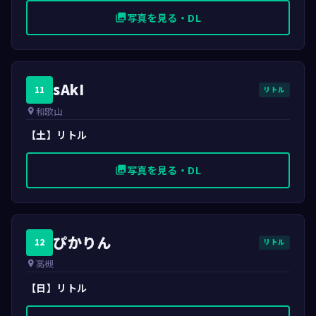
写真を見る・DL
photo_library
sAkI
11
リトル
和歌山
place
【土】リトル
写真を見る・DL
photo_library
ぴかりん
12
リトル
高槻
place
【日】リトル