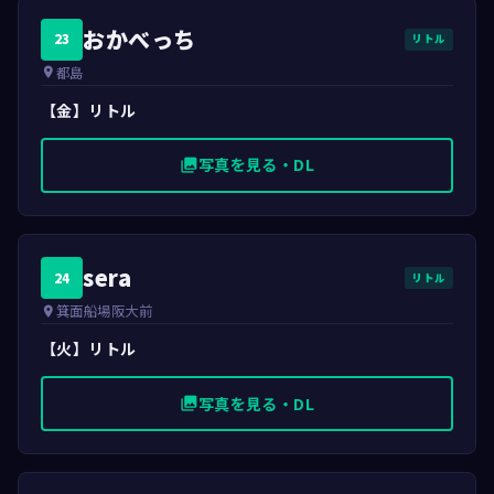
おかべっち
23
リトル
都島
place
【金】リトル
写真を見る・DL
photo_library
sera
24
リトル
箕面船場阪大前
place
【火】リトル
写真を見る・DL
photo_library