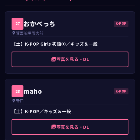
おかべっち
27
K-POP
箕面船場阪大前
place
【土】K-POP Girls 初級①／キッズ＆一般
写真を見る・DL
photo_library
maho
28
K-POP
守口
place
【土】K-POP／キッズ＆一般
写真を見る・DL
photo_library