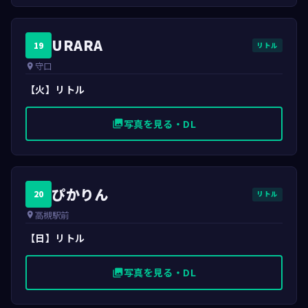
URARA
19
リトル
守口
place
【火】リトル
写真を見る・DL
photo_library
ぴかりん
20
リトル
高槻駅前
place
【日】リトル
写真を見る・DL
photo_library