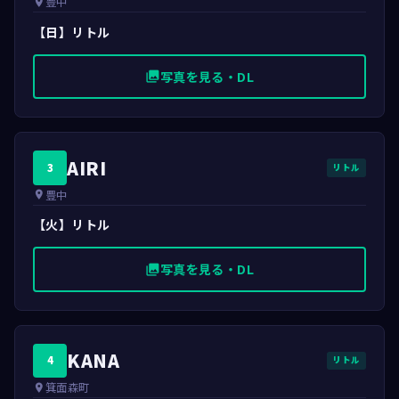
豊中
place
【日】リトル
写真を見る・DL
photo_library
AIRI
3
リトル
豊中
place
【火】リトル
写真を見る・DL
photo_library
KANA
4
リトル
箕面森町
place