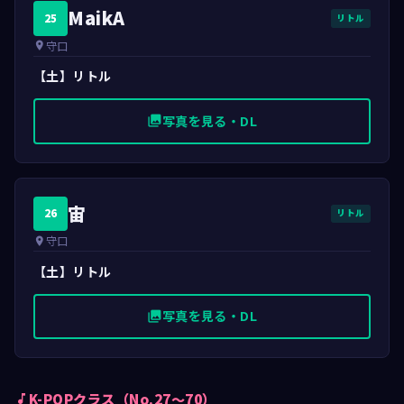
MaikA
25
リトル
守口
place
【土】リトル
写真を見る・DL
photo_library
宙
26
リトル
守口
place
【土】リトル
写真を見る・DL
photo_library
K-POPクラス（No.27〜70）
music_note