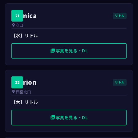
nica
21
リトル
守口
place
【水】リトル
写真を見る・DL
photo_library
rion
22
リトル
西宮北口
place
【木】リトル
写真を見る・DL
photo_library