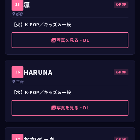
凛
35
K-POP
都島
place
【火】K-POP／キッズ＆一般
写真を見る・DL
photo_library
HARUNA
36
K-POP
平野
place
【水】K-POP／キッズ＆一般
写真を見る・DL
photo_library
おかべっち
37
K-POP