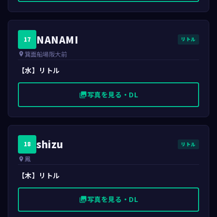
NANAMI
17
リトル
箕面船場阪大前
place
【水】リトル
写真を見る・DL
photo_library
shizu
18
リトル
鳳
place
【木】リトル
写真を見る・DL
photo_library