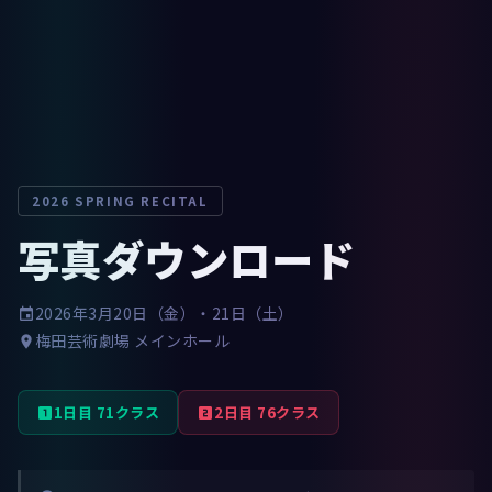
2026 SPRING RECITAL
写真ダウンロード
2026年3月20日（金）・21日（土）
event
梅田芸術劇場 メインホール
place
1日目 71クラス
2日目 76クラス
looks_one
looks_two