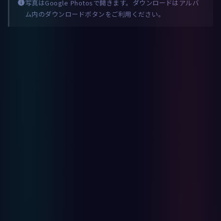
写真はGoogle Photosで開きます。ダウンロードはアルバ
info
ム内のダウンロードボタンをご利用ください。