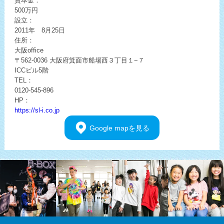
資本金：
500万円
設立：
2011年 8月25日
住所：
大阪office
〒562-0036
大阪府箕面市船場西３丁目１−７
ICCビル5階
TEL：
0120-545-896
HP：
https://sl-i.co.jp
Google
mapを見る