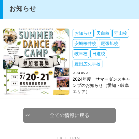
お知らせ
お知らせ
天白校
守山校
安城桜井校
尾張旭校
岐阜校
日進校
豊田広久手校
2024.05.20
2024年度 サマーダンスキャ
ンプのお知らせ（愛知・岐阜
エリア）
全ての情報に戻る
FREE TRIAL