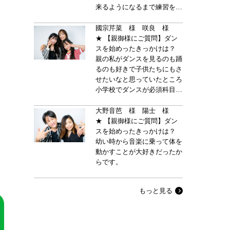
来るようになるまで練習をた
くさんするようになり、自信
もついたようです。
國宗芹菜 様 咲良 様
★ 【親御様にご質問】ダン
スを始めったきっかけは？
親の私がダンスを見るのも踊
るのも好きで子供たちにもさ
せたいなと思っていたところ
小学校でダンスが必須科目に
なると知り、出来ている方が
良いかなと軽い気持ちで見学
大野音芭 様 陽士 様
しに行きました。
★ 【親御様にご質問】ダン
スを始めったきっかけは？
幼い時から音楽に乗って体を
動かすことが大好きだったか
らです。
もっと見る