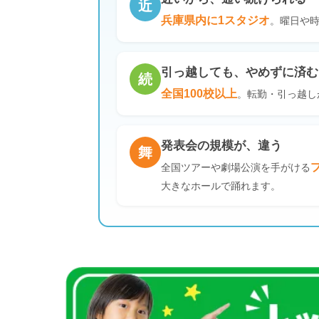
近
兵庫県内に1スタジオ
。曜日や
引っ越しても、やめずに済む
続
全国100校以上
。転勤・引っ越し
発表会の規模が、違う
舞
全国ツアーや劇場公演を手がける
大きなホールで踊れます。