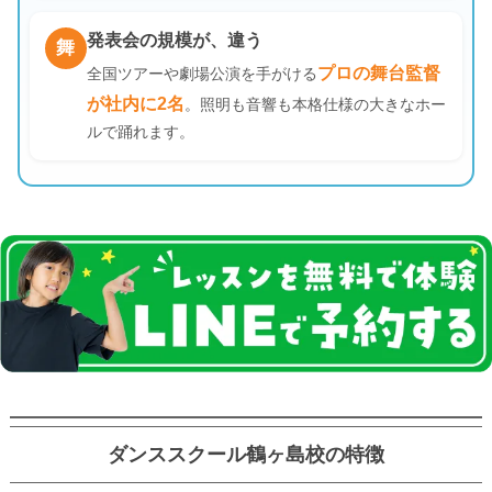
発表会の規模が、違う
舞
プロの舞台監督
全国ツアーや劇場公演を手がける
が社内に2名
。照明も音響も本格仕様の大きなホー
ルで踊れます。
ダンススクール鶴ヶ島校の特徴