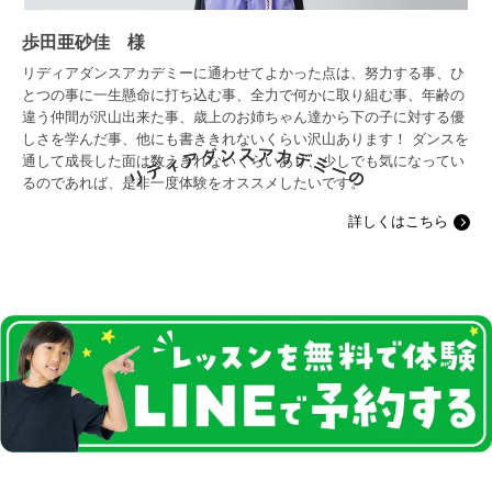
歩田亜砂佳 様
リディアダンスアカデミーに通わせてよかった点は、努力する事、ひ
とつの事に一生懸命に打ち込む事、全力で何かに取り組む事、年齢の
違う仲間が沢山出来た事、歳上のお姉ちゃん達から下の子に対する優
しさを学んだ事、他にも書ききれないくらい沢山あります！ ダンスを
通して成長した面は数えきれないくらいあり、少しでも気になってい
るのであれば、是非一度体験をオススメしたいです。
詳しくはこちら