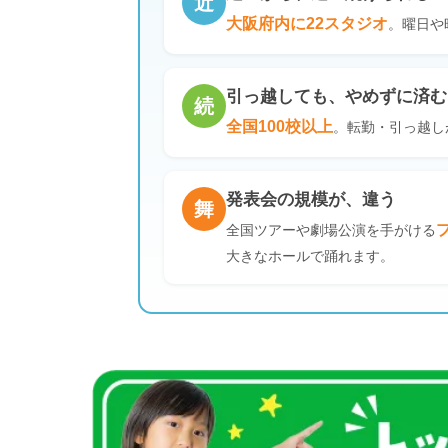
近
大阪府内に22スタジオ
。曜日や
引っ越しても、やめずに済む
続
全国100校以上
。転勤・引っ越し
発表会の規模が、違う
舞
全国ツアーや劇場公演を手がける
大きなホールで踊れます。