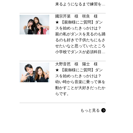
来るようになるまで練習をた
くさんするようになり、自信
もついたようです。
國宗芹菜 様 咲良 様
★ 【親御様にご質問】ダン
スを始めったきっかけは？
親の私がダンスを見るのも踊
るのも好きで子供たちにもさ
せたいなと思っていたところ
小学校でダンスが必須科目に
なると知り、出来ている方が
良いかなと軽い気持ちで見学
大野音芭 様 陽士 様
しに行きました。
★ 【親御様にご質問】ダン
スを始めったきっかけは？
幼い時から音楽に乗って体を
動かすことが大好きだったか
らです。
もっと見る