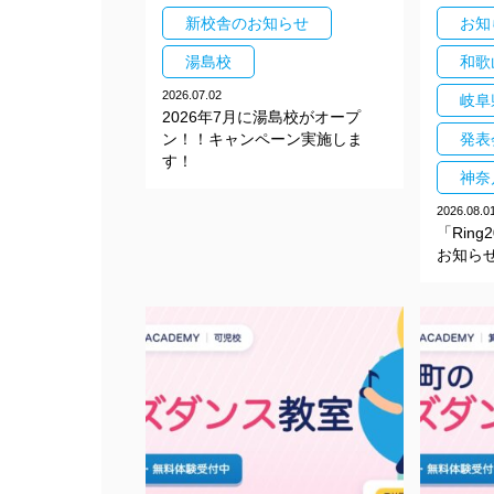
新校舎のお知らせ
お知
湯島校
和歌
2026.07.02
岐阜
2026年7月に湯島校がオープ
ン！！キャンペーン実施しま
発表
す！
神奈
2026.08.0
「Rin
お知ら