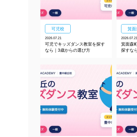
可児校
箕面
2026.07.21
2026.07.2
可児でキッズダンス教室を探す
箕面森
なら｜3歳からの選び方
探すな