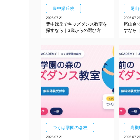
豊中緑丘校
尾山
2026.07.21
2026.07.2
豊中緑丘でキッズダンス教室を
尾山台
探すなら｜3歳からの選び方
すなら
つくば学園の森校
高槻
2026.07.21
2026.07.2