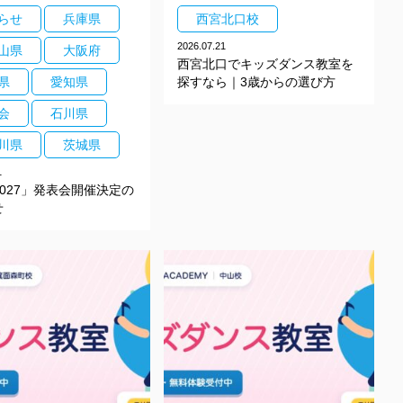
らせ
兵庫県
西宮北口校
2026.07.21
山県
大阪府
西宮北口でキッズダンス教室を
県
愛知県
探すなら｜3歳からの選び方
会
石川県
川県
茨城県
1
g2027」発表会開催決定の
せ