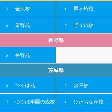
金沢校
粟ヶ崎校
泉野校
野々市校
長野県
長野校
茨城県
つくば校
水戸校
つくば学園の森校
ひたちなか校