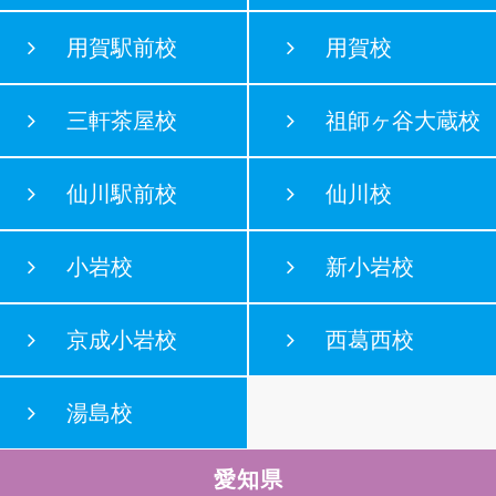
用賀駅前校
用賀校
三軒茶屋校
祖師ヶ谷大蔵校
仙川駅前校
仙川校
小岩校
新小岩校
京成小岩校
西葛西校
湯島校
愛知県