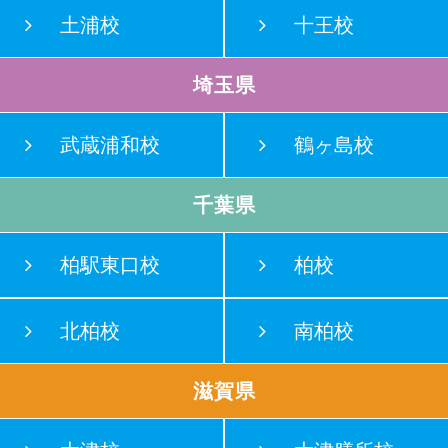
土浦校
十王校
埼玉県
武蔵浦和校
鶴ヶ島校
千葉県
柏駅東口校
柏校
北柏校
南柏校
滋賀県