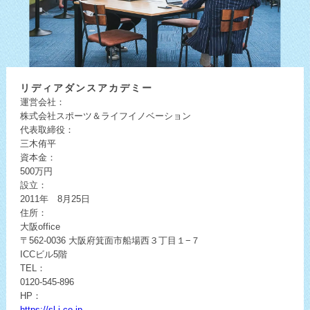
リディア
ダンスアカデミー
運営会社：
株式会社スポーツ＆ライフイノベーション
代表取締役：
三木侑平
資本金：
500万円
設立：
2011年 8月25日
住所：
大阪office
〒562-0036
大阪府箕面市船場西３丁目１−７
ICCビル5階
TEL：
0120-545-896
HP：
https://sl-i.co.jp