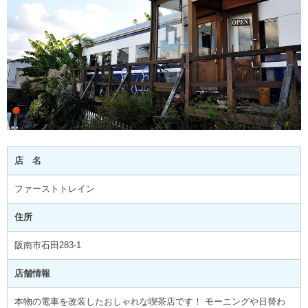
店 名
ファーストトレイン
住所
阪南市石田283-1
店舗情報
本物の電車を改装したおしゃれな喫茶店です！ モーニングや日替わ