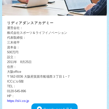
リディア
ダンスアカデミー
運営会社：
株式会社スポーツ＆ライフイノベーション
代表取締役：
三木侑平
資本金：
500万円
設立：
2011年 8月25日
住所：
大阪office
〒562-0036
大阪府箕面市船場西３丁目１−７
ICCビル5階
TEL：
0120-545-896
HP：
https://sl-i.co.jp