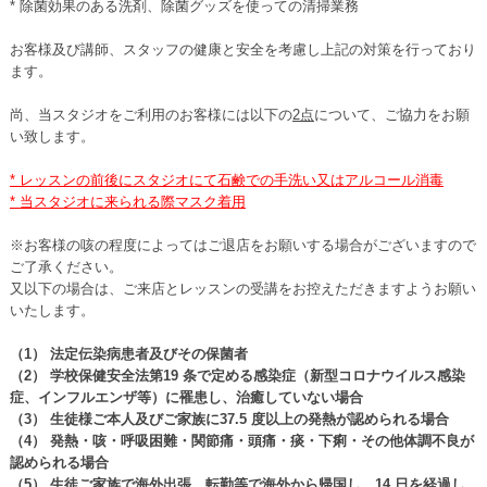
* 除菌効果のある洗剤、除菌グッズを使っての清掃業務
お客様及び講師、
スタッフの健康と安全を考慮し上記の対策を行っており
ます。
尚、当スタジオをご利用のお客様には以下の
2点
について、ご協力をお願
い致します。
* レッスンの前後にスタジオにて石鹸での手洗い又はアルコール消毒
* 当スタジオに来られる際マスク着用
※
お客様の咳の程度によってはご退店をお願いする場合がございます
ので
ご了承ください。
又以下の場合は、
ご来店とレッスンの受講をお控えただきますようお願い
いたします
。
（1） 法定伝染病患者及びその保菌者
（2） 学校保健安全法第19 条で定める感染症（新型コロナウイルス感染
症、インフルエンザ等）に罹患し、治癒していない場合
（3） 生徒様ご本人及びご家族に37.5 度以上の発熱が認められる場合
（4） 発熱・咳・呼吸困難・関節痛・頭痛・痰・下痢・その他体調不良が
認められる場合
（5） 生徒ご家族で海外出張、転勤等で海外から帰国し、14 日を経過し