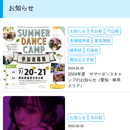
お知らせ
お知らせ
天白校
守山校
安城桜井校
尾張旭校
岐阜校
日進校
豊田広久手校
2024.05.20
2024年度 サマーダンスキャ
ンプのお知らせ（愛知・岐阜
エリア）
お知らせ
天白校
2022.09.16