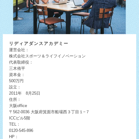
リディア
ダンスアカデミー
運営会社：
株式会社スポーツ＆ライフイノベーション
代表取締役：
三木侑平
資本金：
500万円
設立：
2011年 8月25日
住所：
大阪office
〒562-0036
大阪府箕面市船場西３丁目１−７
ICCビル5階
TEL：
0120-545-896
HP：