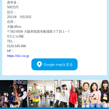
資本金：
500万円
設立：
2011年 8月25日
住所：
大阪office
〒562-0036
大阪府箕面市船場西３丁目１−７
ICCビル5階
TEL：
0120-545-896
HP：
https://sl-i.co.jp
Google
mapを見る