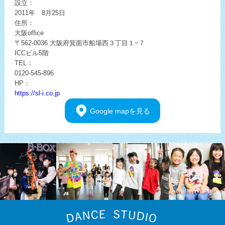
設立：
2011年 8月25日
住所：
大阪office
〒562-0036
大阪府箕面市船場西３丁目１−７
ICCビル5階
TEL：
0120-545-896
HP：
https://sl-i.co.jp
Google
mapを見る