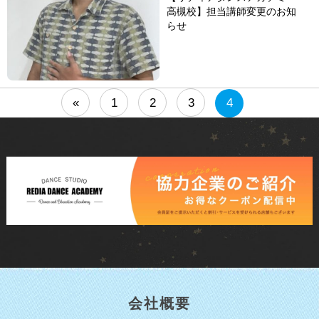
高槻校】担当講師変更のお知
らせ
«
1
2
3
4
会社概要