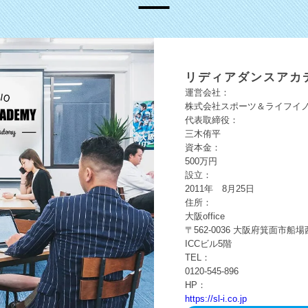
リディア
ダンスアカ
運営会社：
株式会社スポーツ＆ライフイ
代表取締役：
三木侑平
資本金：
500万円
設立：
2011年 8月25日
住所：
大阪office
〒562-0036
大阪府箕面市船場
ICCビル5階
TEL：
0120-545-896
HP：
https://sl-i.co.jp