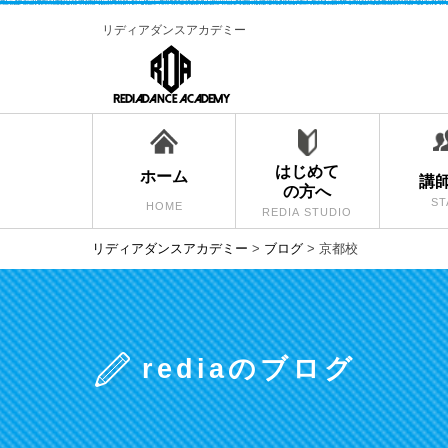
リディアダンスアカデミー
はじめて
ホーム
講
の方へ
ST
HOME
REDIA STUDIO
リディアダンスアカデミー
>
ブログ
>
京都校
rediaのブログ