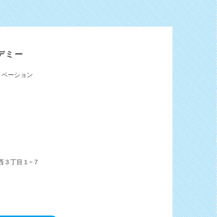
デミー
ノベーション
西３丁目１−７