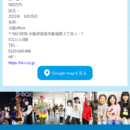
500万円
設立：
2011年 8月25日
住所：
大阪office
〒562-0036
大阪府箕面市船場西３丁目１−７
ICCビル5階
TEL：
0120-545-896
HP：
https://sl-i.co.jp
Google
mapを見る