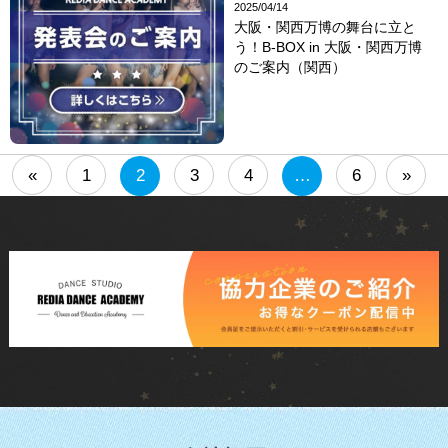
2025/04/14
大阪・関西万博の舞台に立と
う！B-BOX in 大阪・関西万博
のご案内（関西）
«
1
2
3
4
…
6
»