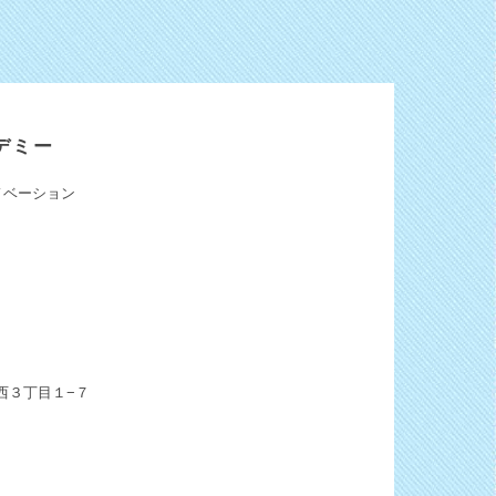
デミー
ノベーション
西３丁目１−７