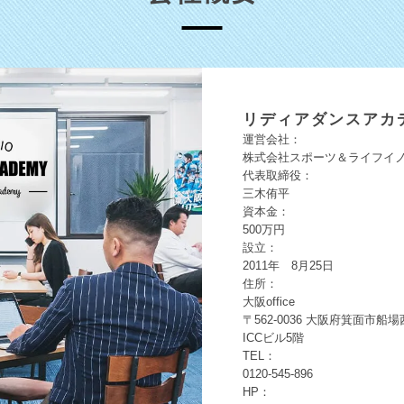
リディア
ダンスアカ
運営会社：
株式会社スポーツ＆ライフイ
代表取締役：
三木侑平
資本金：
500万円
設立：
2011年 8月25日
住所：
大阪office
〒562-0036
大阪府箕面市船場
ICCビル5階
TEL：
0120-545-896
HP：