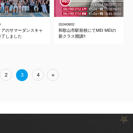
9
2024/08/02
リアのサマーダンスキャ
和歌山市駅前校にてMEI MEIの
終了しました
新クラス開講‼
2
3
4
»