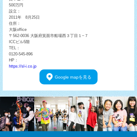
500万円
設立：
2011年 8月25日
住所：
大阪office
〒562-0036
大阪府箕面市船場西３丁目１−７
ICCビル5階
TEL：
0120-545-896
HP：
https://sl-i.co.jp
Google
mapを見る