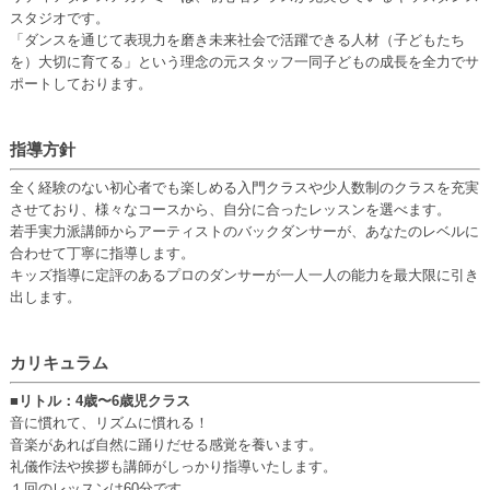
スタジオです。
「ダンスを通じて表現力を磨き未来社会で活躍できる人材（子どもたち
を）大切に育てる」という理念の元スタッフ一同子どもの成長を全力でサ
ポートしております。
指導方針
全く経験のない初心者でも楽しめる入門クラスや少人数制のクラスを充実
させており、様々なコースから、自分に合ったレッスンを選べます。
若手実力派講師からアーティストのバックダンサーが、あなたのレベルに
合わせて丁寧に指導します。
キッズ指導に定評のあるプロのダンサーが一人一人の能力を最大限に引き
出します。
カリキュラム
■リトル：4歳〜6歳児クラス
音に慣れて、リズムに慣れる！
音楽があれば自然に踊りだせる感覚を養います。
礼儀作法や挨拶も講師がしっかり指導いたします。
１回のレッスンは60分です。