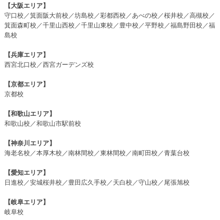
【大阪エリア】
守口校／箕面阪大前校／坊島校／彩都西校／あべの校／桜井校／高槻校／
箕面森町校／千里山西校／千里山東校／豊中校／平野校／福島野田校／福
島校
【兵庫エリア】
西宮北口校／西宮ガーデンズ校
【京都エリア】
京都校
【和歌山エリア】
和歌山校／和歌山市駅前校
【神奈川エリア】
海老名校／本厚木校／南林間校／東林間校／南町田校／青葉台校
【愛知エリア】
日進校／安城桜井校／豊田広久手校／天白校／守山校／尾張旭校
【岐阜エリア】
岐阜校