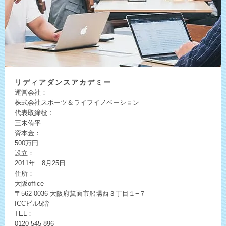
リディア
ダンスアカデミー
運営会社：
株式会社スポーツ＆ライフイノベーション
代表取締役：
三木侑平
資本金：
500万円
設立：
2011年 8月25日
住所：
大阪office
〒562-0036
大阪府箕面市船場西３丁目１−７
ICCビル5階
TEL：
0120-545-896