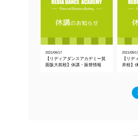
2021/06/17
2021/06/1
【リディアダンスアカデミー箕
【リデ
面阪大前校】休講・振替情報
井校】