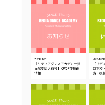
2021/06/20
2021/06/1
【リディアダンスアカデミー箕
【リデ
面船場阪大前校】KPOP使用曲
口本校
情報
講・振