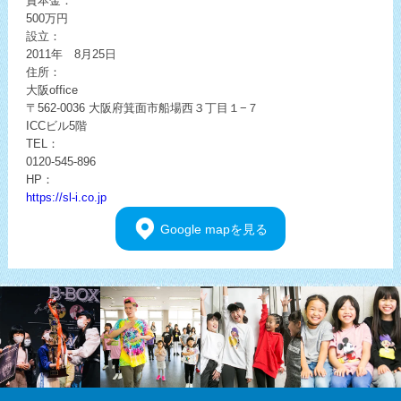
資本金：
500万円
設立：
2011年 8月25日
住所：
大阪office
〒562-0036
大阪府箕面市船場西３丁目１−７
ICCビル5階
TEL：
0120-545-896
HP：
https://sl-i.co.jp
Google
mapを見る