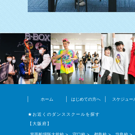
ホーム
はじめての方へ
スケジュー
★お近くのダンススクールを探す
【大阪府】
箕面船場阪大前校
守口校
都島校
坊島校