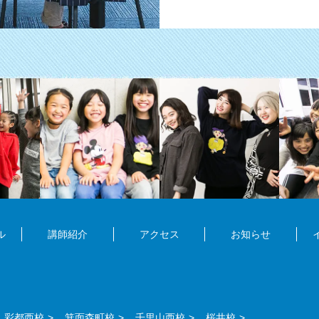
ル
講師紹介
アクセス
お知らせ
彩都西校
箕面森町校
千里山西校
桜井校