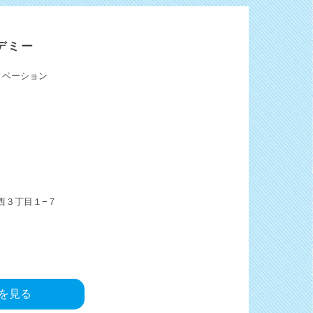
デミー
ノベーション
西３丁目１−７
pを見る