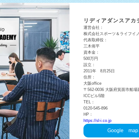
リディア
ダンスアカ
運営会社：
株式会社スポーツ＆ライフイ
代表取締役：
三木侑平
資本金：
500万円
設立：
2011年 8月25日
住所：
大阪office
〒562-0036
大阪府箕面市船場
ICCビル5階
TEL：
0120-545-896
HP：
https://sl-i.co.jp
Google
ma