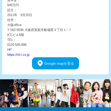
資本金：
500万円
設立：
2011年 8月25日
住所：
大阪office
〒562-0036
大阪府箕面市船場西３丁目１−７
ICCビル5階
TEL：
0120-545-896
HP：
https://sl-i.co.jp
Google
mapを見る