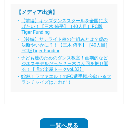
【メディア出演】
【前編】キッズダンススクールを全国に広
げたい！【三木 侑平】［40人目］FC版
Tiger Funding
【後編】サテライト校の仕組みとは？虎の
決断やいかに？！【三木 侑平】［40人目］
FC版Tiger Funding
子ども達のためのダンス教室！画期的なビ
ジネスモデルだった？三木さん回を振り返
る！【虎の楽屋トークvol.32】
#2林！ラファエル！のFC選手権.今儲かるフ
ランチャイズはこれだ！
一覧へ戻る