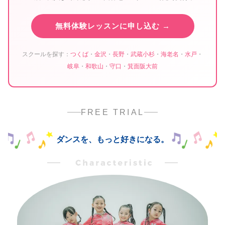
無料体験レッスンに申し込む →
スクールを探す：
つくば
・
金沢
・
長野
・
武蔵小杉
・
海老名
・
水戸
・
岐阜
・
和歌山
・
守口
・
箕面阪大前
FREE TRIAL
ダンスを、もっと好きになる。