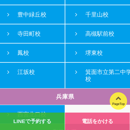
豊中緑丘校
千里山校
寺田町校
高槻駅前校
鳳校
堺東校
江坂校
箕面市立第二中
校
兵庫県
PageTop
西宮北口校
LINEで予約する
電話をかける