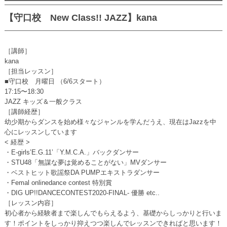
【守口校 New Class!! JAZZ】kana
［講師］
kana
［担当レッスン］
■守口校 月曜日 （6/6スタート）
17:15〜18:30
JAZZ キッズ＆一般クラス
［講師経歴］
幼少期からダンスを始め様々なジャンルを学んだうえ、現在はJazzを中
心にレッスンしています
< 経歴 >
・E-girls’E.G.11’「Y.M.C.A.」バックダンサー
・STU48「無謀な夢は覚めることがない」MVダンサー
・ベストヒット歌謡祭DA PUMPエキストラダンサー
・Femal onlinedance contest 特別賞
・DIG UP!!DANCECONTEST2020-FINAL- 優勝 etc..
［レッスン内容］
初心者から経験者まで楽しんでもらえるよう、基礎からしっかりと行いま
す！ポイントをしっかり抑えつつ楽しんでレッスンできればと思います！