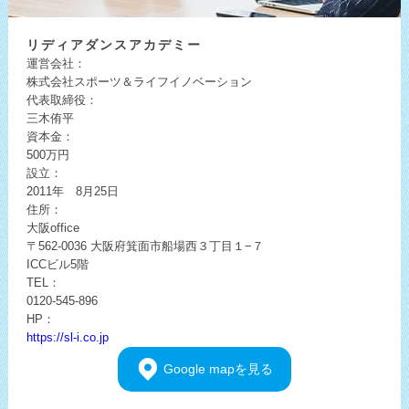
リディア
ダンスアカデミー
運営会社：
株式会社スポーツ＆ライフイノベーション
代表取締役：
三木侑平
資本金：
500万円
設立：
2011年 8月25日
住所：
大阪office
〒562-0036
大阪府箕面市船場西３丁目１−７
ICCビル5階
TEL：
0120-545-896
HP：
https://sl-i.co.jp
Google
mapを見る