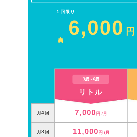
１回限り
6,000
円
入会費
3歳～6歳
リトル
7,000
4
月
回
円 /月
11,000
8
月
回
円 /月