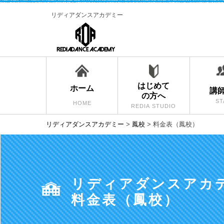
リディアダンスアカデミー
はじめて
ホーム
講
の方へ
ST
HOME
REDIA STUDIO
リディアダンスアカデミー
>
鳳校
>
料金表（鳳校）
リディアダンスアカ
料金表（鳳校）