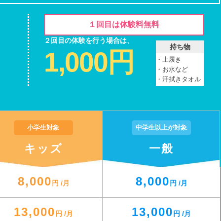
１回目は
体験料無料
２回目の体験を行う場合は、
持ち物
1,000
円
・
上履き
・
お水など
・
汗拭き
タオル
小学生対象
中学生以上が対象
キッズ
一般
8,000
8,000
円 /月
円 /月
13,000
13,000
円 /月
円 /月