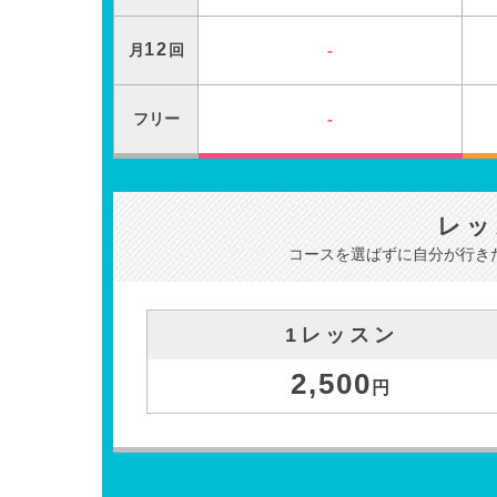
12
月
回
-
フリー
-
レッ
コースを選ばずに自分が行き
1レッスン
2,500
円