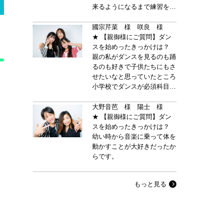
来るようになるまで練習をた
くさんするようになり、自信
もついたようです。
國宗芹菜 様 咲良 様
★ 【親御様にご質問】ダン
スを始めったきっかけは？
親の私がダンスを見るのも踊
るのも好きで子供たちにもさ
せたいなと思っていたところ
小学校でダンスが必須科目に
なると知り、出来ている方が
良いかなと軽い気持ちで見学
大野音芭 様 陽士 様
しに行きました。
★ 【親御様にご質問】ダン
スを始めったきっかけは？
幼い時から音楽に乗って体を
動かすことが大好きだったか
らです。
もっと見る