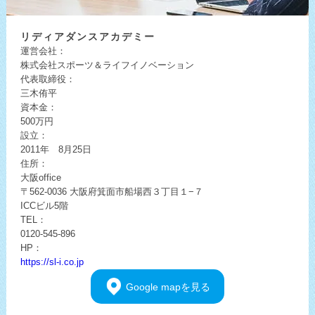
リディア
ダンスアカデミー
運営会社：
株式会社スポーツ＆ライフイノベーション
代表取締役：
三木侑平
資本金：
500万円
設立：
2011年 8月25日
住所：
大阪office
〒562-0036
大阪府箕面市船場西３丁目１−７
ICCビル5階
TEL：
0120-545-896
HP：
https://sl-i.co.jp
Google
mapを見る