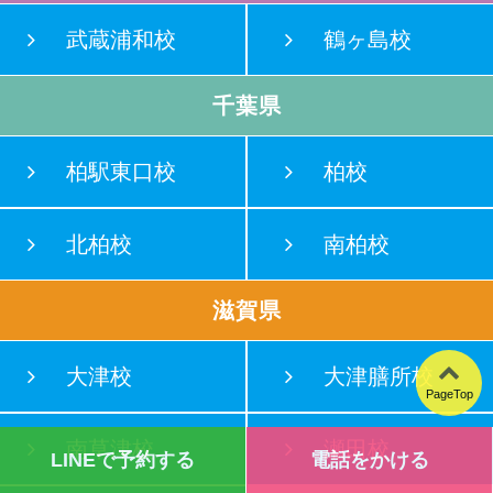
武蔵浦和校
鶴ヶ島校
千葉県
柏駅東口校
柏校
北柏校
南柏校
滋賀県
大津校
大津膳所校
PageTop
南草津校
瀬田校
LINEで予約する
電話をかける