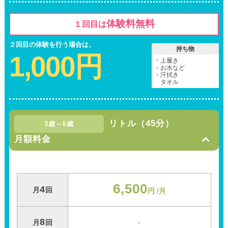
体験料無料
１回目は
２回目の体験を行う場合は、
持ち物
1,000
円
・
上履き
・
お水など
・
汗拭き
タオル
リトル（45分）
3歳～6歳
月額料金
6,500
4
月
回
円 /月
8
-
月
回