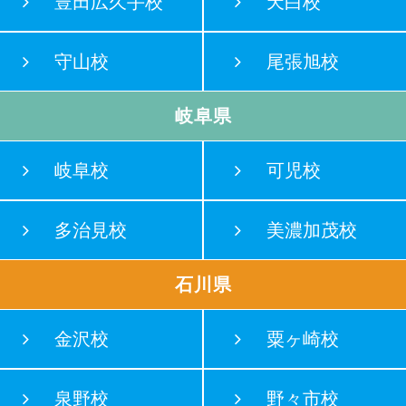
豊田広久手校
天白校
守山校
尾張旭校
岐阜県
岐阜校
可児校
多治見校
美濃加茂校
石川県
金沢校
粟ヶ崎校
泉野校
野々市校