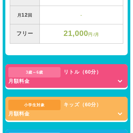
12
-
月
回
21,000
フリー
円 /月
リトル（60分）
3歳～6歳
月額料金
キッズ（60分）
小学生対象
月額料金