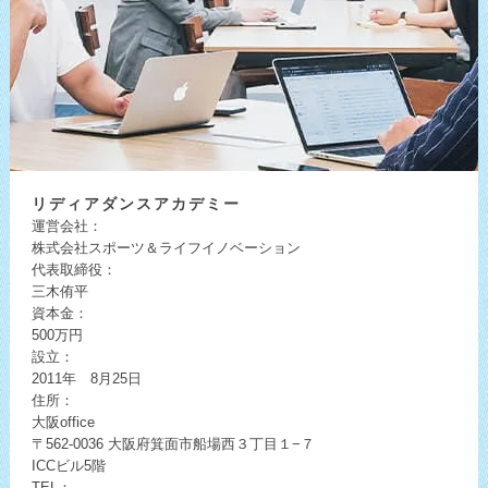
リディア
ダンスアカデミー
運営会社：
株式会社スポーツ＆ライフイノベーション
代表取締役：
三木侑平
資本金：
500万円
設立：
2011年 8月25日
住所：
大阪office
〒562-0036
大阪府箕面市船場西３丁目１−７
ICCビル5階
TEL：