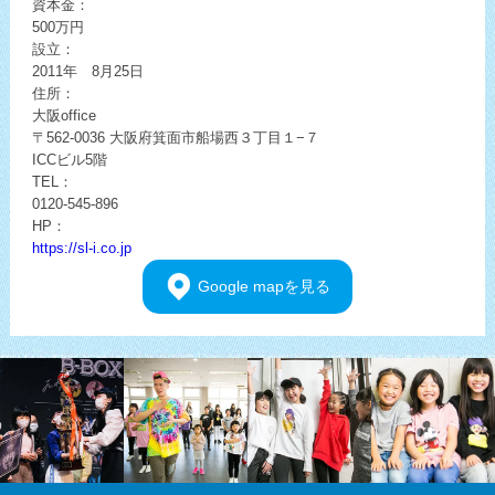
資本金：
500万円
設立：
2011年 8月25日
住所：
大阪office
〒562-0036
大阪府箕面市船場西３丁目１−７
ICCビル5階
TEL：
0120-545-896
HP：
https://sl-i.co.jp
Google
mapを見る