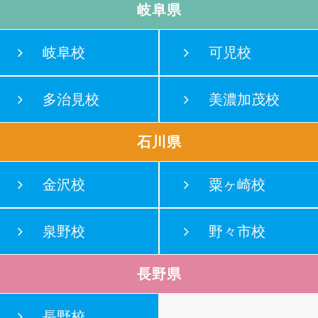
岐阜県
岐阜校
可児校
多治見校
美濃加茂校
石川県
金沢校
粟ヶ崎校
泉野校
野々市校
長野県
長野校