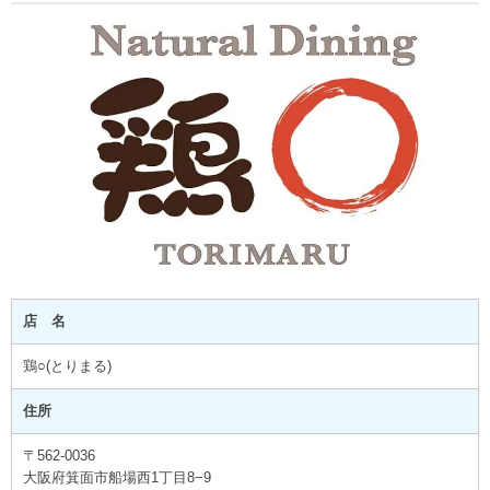
店 名
鶏○(とりまる)
住所
〒562-0036
大阪府箕面市船場西1丁目8−9