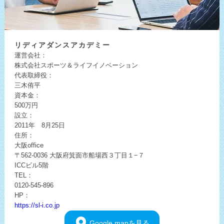
リディア
ダンスアカデミー
運営会社：
株式会社スポーツ＆ライフイノベーション
代表取締役：
三木侑平
資本金：
500万円
設立：
2011年 8月25日
住所：
大阪office
〒562-0036
大阪府箕面市船場西３丁目１−７
ICCビル5階
TEL：
0120-545-896
HP：
https://sl-i.co.jp
Google
mapを見る