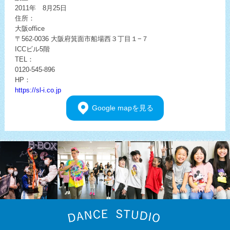
2011年 8月25日
住所：
大阪office
〒562-0036
大阪府箕面市船場西３丁目１−７
ICCビル5階
TEL：
0120-545-896
HP：
https://sl-i.co.jp
Google
mapを見る