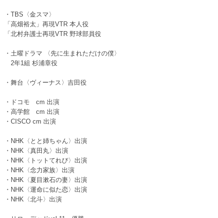
・TBS〈金スマ〉
「高畑裕太」再現VTR 本人役
「北村弁護士再現VTR 野球部員役
・土曜ドラマ 〈先に生まれただけの僕〉
2年1組 杉浦章役
・舞台〈ヴィーナス〉吉田役
・ドコモ cm 出演
・高学館 cm 出演
・CISCO cm 出演
・NHK〈とと姉ちゃん〉出演
・NHK〈真田丸〉出演
・NHK〈トットてれび〉出演
・NHK〈念力家族〉出演
・NHK〈夏目漱石の妻〉出演
・NHK〈運命に似た恋〉出演
・NHK〈北斗〉出演