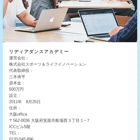
リディア
ダンスアカデミー
運営会社：
株式会社スポーツ＆ライフイノベーション
代表取締役：
三木侑平
資本金：
500万円
設立：
2011年 8月25日
住所：
大阪office
〒562-0036
大阪府箕面市船場西３丁目１−７
ICCビル5階
TEL：
0120-545-896