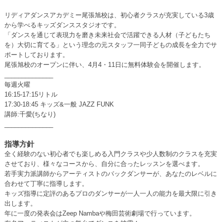
リディアダンスアカデミー尾張旭校は、初心者クラスが充実している3歳
から学べるキッズダンススタジオです。
「ダンスを通じて表現力を磨き未来社会で活躍できる人材（子どもたち
を）大切に育てる」という理念の元スタッフ一同子どもの成長を全力でサ
ポートしております。
尾張旭校のオープンに伴い、4月4・11日に無料体験会を開催します。
______________
毎週火曜
16:15-17:15リトル
17:30-18:45 キッズ&一般 JAZZ FUNK
講師:千愛(ちなり)
______________
指導方針
全く経験のない初心者でも楽しめる入門クラスや少人数制のクラスを充実
させており、様々なコースから、自分に合ったレッスンを選べます。
若手実力派講師からアーティストのバックダンサーが、あなたのレベルに
合わせて丁寧に指導します。
キッズ指導に定評のあるプロのダンサーが一人一人の能力を最大限に引き
出します。
年に一度の発表会はZeep Nambaや梅田芸術劇場で行っています。