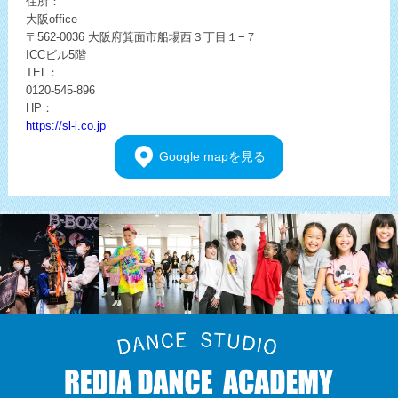
住所：
大阪office
〒562-0036
大阪府箕面市船場西３丁目１−７
ICCビル5階
TEL：
0120-545-896
HP：
https://sl-i.co.jp
Google
mapを見る