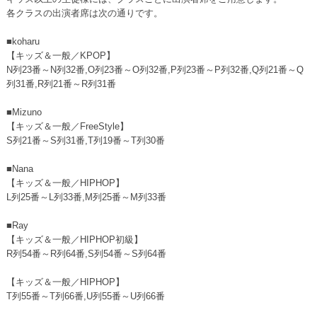
各クラスの出演者席は次の通りです。
■koharu
【キッズ＆一般／KPOP】
N列23番～N列32番,O列23番～O列32番,P列23番～P列32番,Q列21番～Q
列31番,R列21番～R列31番
■Mizuno
【キッズ＆一般／FreeStyle】
S列21番～S列31番,T列19番～T列30番
■Nana
【キッズ＆一般／HIPHOP】
L列25番～L列33番,M列25番～M列33番
■Ray
【キッズ＆一般／HIPHOP初級】
R列54番～R列64番,S列54番～S列64番
【キッズ＆一般／HIPHOP】
T列55番～T列66番,U列55番～U列66番