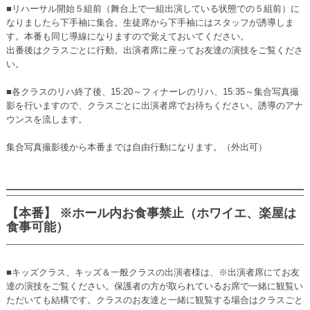
■リハーサル開始５組前（舞台上で一組出演している状態での５組前）に
なりましたら下手袖に集合。生徒席から下手袖にはスタッフが誘導しま
す。本番も同じ導線になりますので覚えておいてください。
出番後はクラスごとに行動。出演者席に座ってお友達の演技をご覧くださ
い。
■各クラスのリハ終了後、15:20～フィナーレのリハ、15:35～集合写真撮
影を行いますので、クラスごとに出演者席でお待ちください。誘導のアナ
ウンスを流します。
集合写真撮影後から本番までは自由行動になります。（外出可）
【本番】 ※ホール内お食事禁止（ホワイエ、楽屋は
食事可能）
■キッズクラス、キッズ＆一般クラスの出演者様は、※出演者席にてお友
達の演技をご覧ください。保護者の方が取られているお席で一緒に観覧い
ただいても結構です。クラスのお友達と一緒に観覧する場合はクラスごと