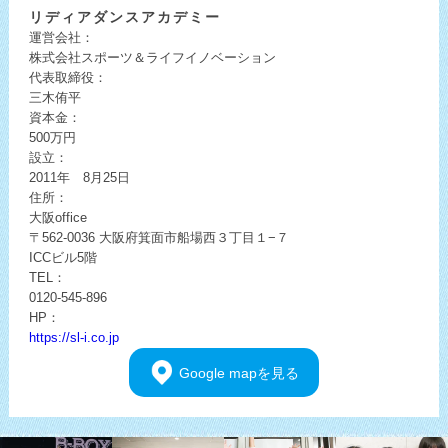
リディア
ダンスアカデミー
運営会社：
株式会社スポーツ＆ライフイノベーション
代表取締役：
三木侑平
資本金：
500万円
設立：
2011年 8月25日
住所：
大阪office
〒562-0036
大阪府箕面市船場西３丁目１−７
ICCビル5階
TEL：
0120-545-896
HP：
https://sl-i.co.jp
Google
mapを見る