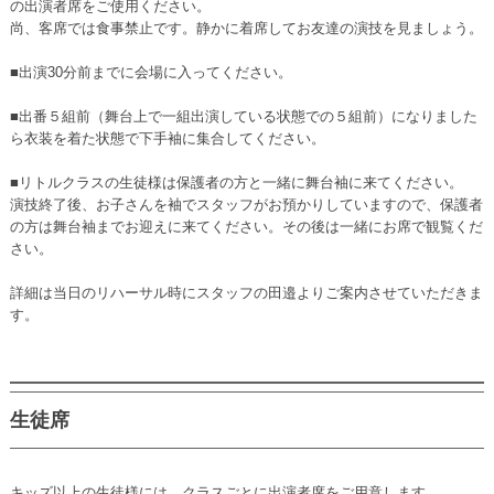
の出演者席をご使用ください。
尚、客席では食事禁止です。静かに着席してお友達の演技を見ましょう。
■出演30分前までに会場に入ってください。
■出番５組前（舞台上で一組出演している状態での５組前）になりました
ら衣装を着た状態で下手袖に集合してください。
■リトルクラスの生徒様は保護者の方と一緒に舞台袖に来てください。
演技終了後、お子さんを袖でスタッフがお預かりしていますので、保護者
の方は舞台袖までお迎えに来てください。その後は一緒にお席で観覧くだ
さい。
詳細は当日のリハーサル時にスタッフの田邉よりご案内させていただきま
す。
生徒席
キッズ以上の生徒様には、クラスごとに出演者席をご用意します。