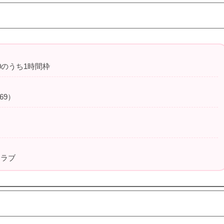
00のうち1時間枠
69）
クラブ