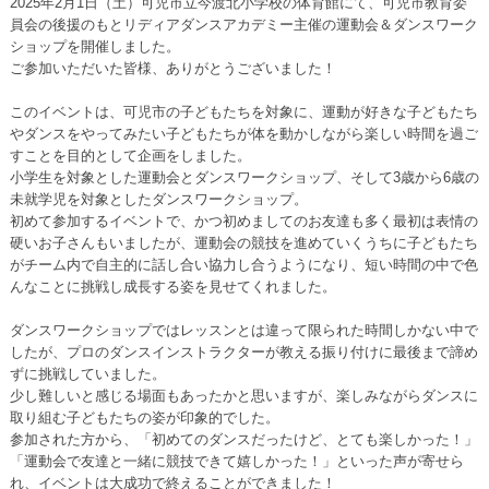
2025年2月1日（土）可児市立今渡北小学校の体育館にて、可児市教育委
員会の後援のもとリディアダンスアカデミー主催の運動会＆ダンスワーク
ショップを開催しました。
ご参加いただいた皆様、ありがとうございました！
このイベントは、可児市の子どもたちを対象に、運動が好きな子どもたち
やダンスをやってみたい子どもたちが体を動かしながら楽しい時間を過ご
すことを目的として企画をしました。
小学生を対象とした運動会とダンスワークショップ、そして3歳から6歳の
未就学児を対象としたダンスワークショップ。
初めて参加するイベントで、かつ初めましてのお友達も多く最初は表情の
硬いお子さんもいましたが、運動会の競技を進めていくうちに子どもたち
がチーム内で自主的に話し合い協力し合うようになり、短い時間の中で色
んなことに挑戦し成長する姿を見せてくれました。
ダンスワークショップではレッスンとは違って限られた時間しかない中で
したが、プロのダンスインストラクターが教える振り付けに最後まで諦め
ずに挑戦していました。
少し難しいと感じる場面もあったかと思いますが、楽しみながらダンスに
取り組む子どもたちの姿が印象的でした。
参加された方から、「初めてのダンスだったけど、とても楽しかった！」
「運動会で友達と一緒に競技できて嬉しかった！」といった声が寄せら
れ、イベントは大成功で終えることができました！