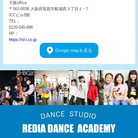
大阪office
〒562-0036
大阪府箕面市船場西３丁目１−７
ICCビル5階
TEL：
0120-545-896
HP：
https://sl-i.co.jp
Google
mapを見る