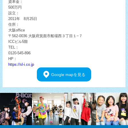
資本金：
500万円
設立：
2011年 8月25日
住所：
大阪office
〒562-0036
大阪府箕面市船場西３丁目１−７
ICCビル5階
TEL：
0120-545-896
HP：
https://sl-i.co.jp
Google
mapを見る