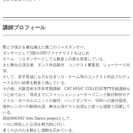
講師プロフィール
艶と力強さを兼ね備えた無二のジャズダンサー。
ダンサーとして3度のJDDファイナリストをはじめ
チーム・ソロダンサーとしても数多くの賞を受賞している。
また舞台公演主催、ダンス作品振付、コンテスト審査員、ショーケース出
演、
そして、若手育成にも力を注ぎソロ・チーム等のコンテスト作品プロデュ
ースも行い結果を数多く残している。
その他、大阪芸術大学非常勤講師、CAT MISIC COLLEGE専門学校講師も
つとめており、現在までにファッションショーオープニング振付制作やア
イドル・ボーカルユニットの振付、バックダンサー、SNSへの振付提供、
海外シンガーの動画出演、舞台公演ゲスト出演など様々な場面で活躍して
いる。
現在MIKIHO Solo Dance projectとして、
ソロに特化した公演を精力的に行い、
多くの人の心を動かし感動を広めている。