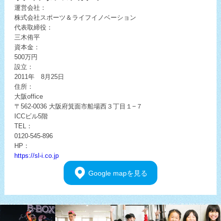
運営会社：
株式会社スポーツ＆ライフイノベーション
代表取締役：
三木侑平
資本金：
500万円
設立：
2011年 8月25日
住所：
大阪office
〒562-0036
大阪府箕面市船場西３丁目１−７
ICCビル5階
TEL：
0120-545-896
HP：
https://sl-i.co.jp
Google
mapを見る