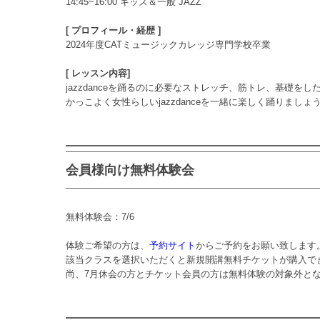
14:45~16:00 キッズ＆一般 JAZZ
[ プロフィール・経歴 ]
2024年度CATミュージックカレッジ専門学校卒業
[ レッスン内容]
jazzdanceを踊るのに必要なストレッチ、筋トレ、基礎を
かっこよく女性らしいjazzdanceを一緒に楽しく踊りましょ
会員様向け無料体験会
無料体験会：7/6
体験ご希望の方は、
予約サイト
からご予約をお願い致します
該当クラスを選択いただくと新規開講無料チケットが購入で
尚、7月休会の方とチケット会員の方は無料体験の対象外と