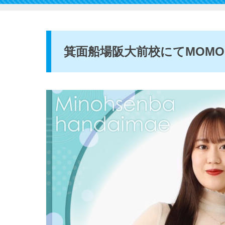
箕面船場阪大前校にてMOMO