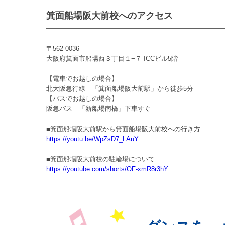
箕面船場阪大前校へのアクセス
〒562-0036
大阪府箕面市船場西３丁目１−７ ICCビル5階
【電車でお越しの場合】
北大阪急行線 「箕面船場阪大前駅」から徒歩5分
【バスでお越しの場合】
阪急バス 「新船場南橋」下車すぐ
■箕面船場阪大前駅から箕面船場阪大前校への行き方
https://youtu.be/WpZsD7_LAuY
■箕面船場阪大前校の駐輪場について
https://youtube.com/shorts/OF-xmR8r3hY