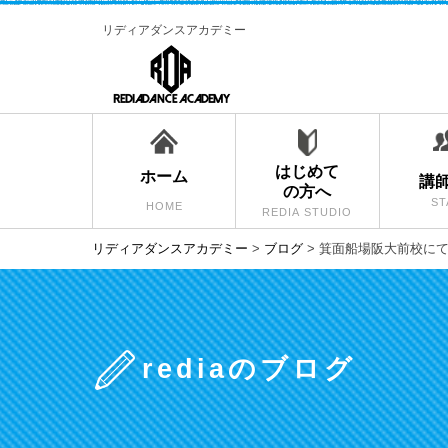
リディアダンスアカデミー
はじめて
ホーム
講
の方へ
ST
HOME
REDIA STUDIO
リディアダンスアカデミー
>
ブログ
>
箕面船場阪大前校にて
rediaのブログ