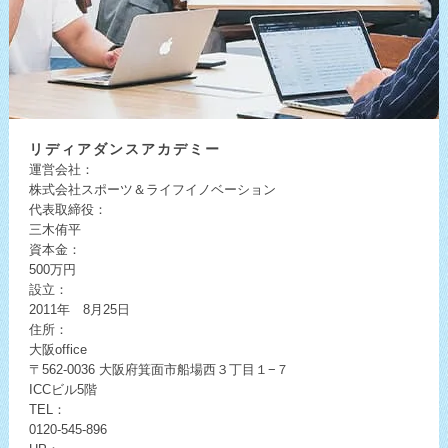
リディア
ダンスアカデミー
運営会社：
株式会社スポーツ＆ライフイノベーション
代表取締役：
三木侑平
資本金：
500万円
設立：
2011年 8月25日
住所：
大阪office
〒562-0036
大阪府箕面市船場西３丁目１−７
ICCビル5階
TEL：
0120-545-896