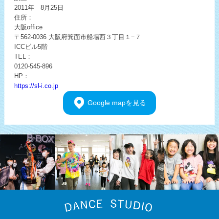
2011年 8月25日
住所：
大阪office
〒562-0036
大阪府箕面市船場西３丁目１−７
ICCビル5階
TEL：
0120-545-896
HP：
https://sl-i.co.jp
Google
mapを見る