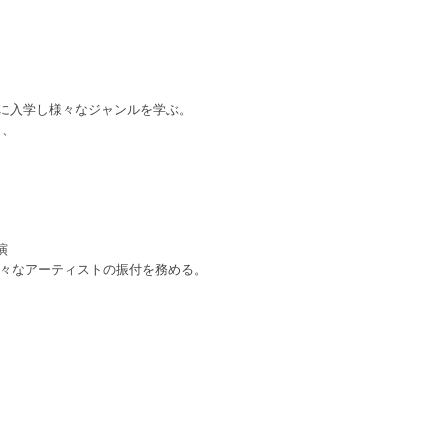
学校に入学し様々なジャンルを学ぶ。
し、
演
等、様々なアーティストの振付を務める。