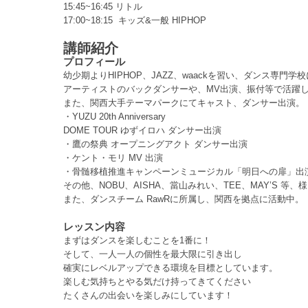
15:45~16:45 リトル
17:00~18:15 キッズ&一般 HIPHOP
講師紹介
プロフィール
幼少期よりHIPHOP、JAZZ、waackを習い、ダンス専門
アーティストのバックダンサーや、MV出演、振付等で活躍
また、関西大手テーマパークにてキャスト、ダンサー出演。
・YUZU 20th Anniversary
DOME TOUR ゆずイロハ ダンサー出演
・鷹の祭典 オープニングアクト ダンサー出演
・ケント・モリ MV 出演
・骨髄移植推進キャンペーンミュージカル「明日への扉」出
その他、NOBU、AISHA、當山みれい、TEE、MAY’S 
また、ダンスチーム RawRに所属し、関西を拠点に活動中。
レッスン内容
まずはダンスを楽しむことを1番に！
そして、一人一人の個性を最大限に引き出し
確実にレベルアップできる環境を目標としています。
楽しむ気持ちとやる気だけ持ってきてください
たくさんの出会いを楽しみにしています！