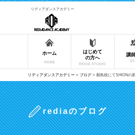
リディアダンスアカデミー
はじめて
ホーム
講
の方へ
ST
HOME
REDIA STUDIO
リディアダンスアカデミー
>
ブログ
>
都島校にてSHIONの
rediaのブログ