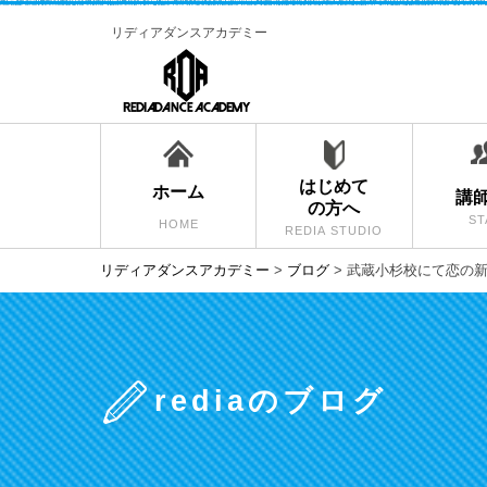
リディアダンスアカデミー
はじめて
ホーム
講
の方へ
ST
HOME
REDIA STUDIO
リディアダンスアカデミー
>
ブログ
>
武蔵小杉校にて恋の新
rediaのブログ